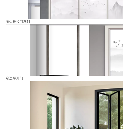
窄边推拉门系列
窄边平开门