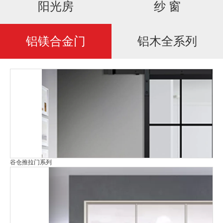
阳光房
纱 窗
招商加盟
铝镁合金门
铝木全系列
新闻资讯
联系我们
谷仓推拉门系列